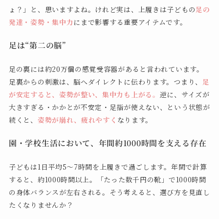
ょ？」と、思いますよね。けれど実は、上履きは子どもの
足の
発達・姿勢・集中力
にまで影響する重要アイテムです。
足は“第二の脳”
足の裏には約20万個の感覚受容器があると言われています。
足裏からの刺激は、脳へダイレクトに伝わります。つまり、
足
が安定すると、姿勢が整い、集中力も上がる。
逆に、サイズが
大きすぎる・かかとが不安定・足指が使えない、という状態が
続くと、
姿勢が崩れ、疲れやすく
なります。
園・学校生活において、年間約1000時間を支える存在
子どもは1日平均5〜7時間を上履きで過ごします。年間で計算
すると、約1000時間以上。「たった数千円の靴」で1000時間
の身体バランスが左右される。そう考えると、選び方を見直し
たくなりませんか？