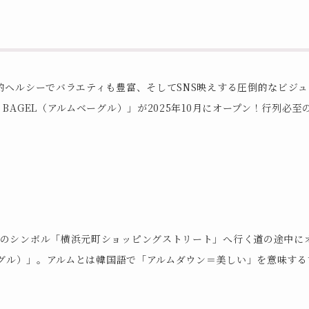
的ヘルシーでバラエティも豊富、そしてSNS映えする圧倒的なビジ
BAGEL（アルムベーグル）」が2025年10月にオープン！行列必至
町のシンボル「横浜元町ショッピングストリート」へ行く道の途中に
ベーグル）」。アルムとは韓国語で「アルムダウン＝美しい」を意味す