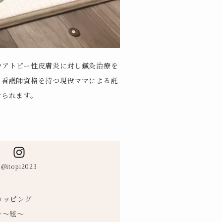
やアトピー性皮膚炎に対し鍼灸治療を
♪看護師資格を持つ現役ママによる託
けられます。
@itopi2023
カッピング
ン～絃～